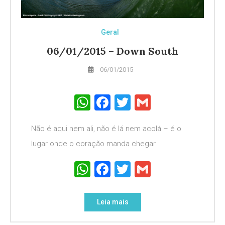
Geral
06/01/2015 – Down South
06/01/2015
WhatsApp
Facebook
Twitter
Gmail
Não é aqui nem ali, não é lá nem acolá – é o
lugar onde o coração manda chegar
WhatsApp
Facebook
Twitter
Gmail
Leia mais