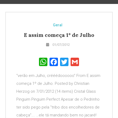
Geral
E assim começa 1º de Julho
01/07/2012
WhatsApp
Facebook
Twitter
Gmail
“verão em Julho, crééédoooooo” From E assim
começa 1º de Julho. Posted by Christian
Herzog on 7/01/2012 (14 items) Cristal Glass
Pinguim Pinguim Perfect Apesar de o Pedrinho
ter sido pego pela "tribo dos encolhedores de
cabeça"…. …ele tá mandando bem no jacaré!