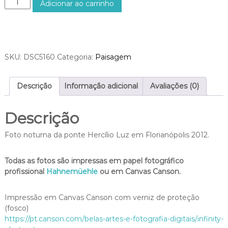
Adicionar ao carrinho
v
o
é
n
s
t
R
e
$
H
SKU:
DSC5160
Categoria:
Paisagem
9
e
5
r
0
c
Descrição
Informação adicional
Avaliações (0)
,
í
0
l
0
Descrição
i
o
Foto noturna da ponte Hercílio Luz em Florianópolis 2012.
L
u
z
Todas as fotos são impressas em papel fotográfico
N
profissional
Hahnemüehle
ou em Canvas Canson.
o
t
Impressão em Canvas Canson com verniz de proteção
u
(fosco)
r
https://pt.canson.com/belas-artes-e-fotografia-digitais/infinity-
n