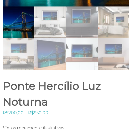
Ponte Hercílio Luz
Noturna
F
R$
200,00
–
R$
950,00
a
i
*Fotos meramente ilustrativas
x