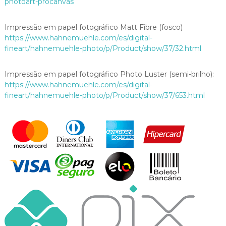
photoart-procanvas
a
q
Impressão em papel fotográfico Matt Fibre (fosco)
u
https://www.hahnemuehle.com/es/digital-
a
fineart/hahnemuehle-photo/p/Product/show/37/32.html
n
t
i
Impressão em papel fotográfico Photo Luster (semi-brilho):
d
https://www.hahnemuehle.com/es/digital-
a
fineart/hahnemuehle-photo/p/Product/show/37/653.html
d
e