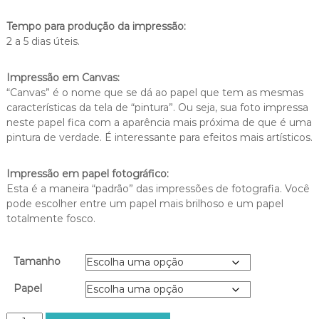
a
Tempo para produção da impressão:
d
2 a 5 dias úteis.
e
p
r
Impressão em Canvas:
e
“Canvas” é o nome que se dá ao papel que tem as mesmas
ç
características da tela de “pintura”. Ou seja, sua foto impressa
o
neste papel fica com a aparência mais próxima de que é uma
:
pintura de verdade. É interessante para efeitos mais artísticos.
R
$
Impressão em papel fotográfico:
2
Esta é a maneira “padrão” das impressões de fotografia. Você
0
pode escolher entre um papel mais brilhoso e um papel
0
totalmente fosco.
,
0
0
Tamanho
a
t
Papel
r
a
P