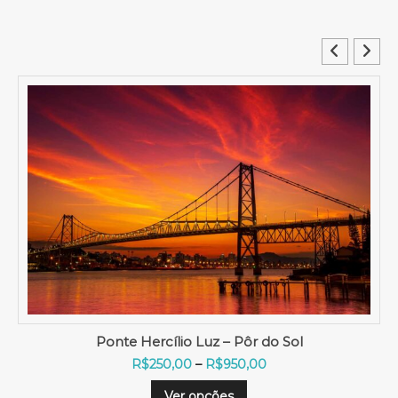
Lágrimas de Chuva
F
R$
200,00
–
R$
950,00
a
E
Ver opções
i