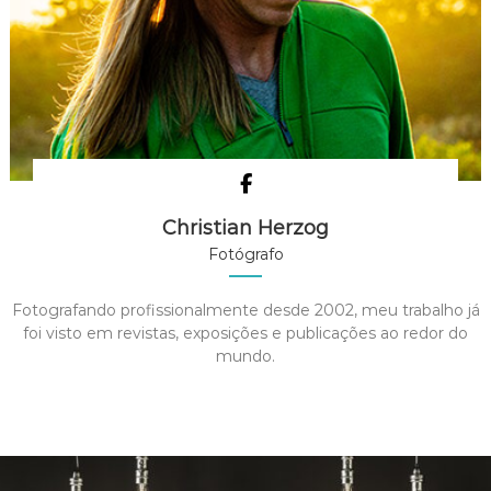
é
i
s
a
R
n
$
t
9
e
5
s
0
,
.
0
A
0
s
o
Christian Herzog
p
Fotógrafo
ç
õ
Fotografando profissionalmente desde 2002, meu trabalho já
e
foi visto em revistas, exposições e publicações ao redor do
s
mundo.
p
o
d
e
m
s