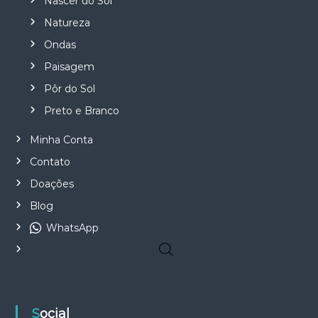
Nascer do Sol
o
p
Natureza
r
Ondas
o
d
Paisagem
u
Pôr do Sol
t
o
Preto e Branco
Minha Conta
Contato
Doações
Blog
WhatsApp
Social