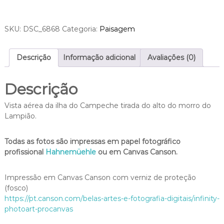
a
R
d
$
o
SKU:
DSC_6868
Categoria:
Paisagem
9
C
5
a
0
m
Descrição
Informação adicional
Avaliações (0)
,
p
0
e
0
Descrição
c
h
Vista aérea da ilha do Campeche tirada do alto do morro do
e
Lampião.
q
u
a
Todas as fotos são impressas em papel fotográfico
n
profissional
Hahnemüehle
ou em Canvas Canson.
t
i
Impressão em Canvas Canson com verniz de proteção
d
(fosco)
a
https://pt.canson.com/belas-artes-e-fotografia-digitais/infinity-
d
photoart-procanvas
e