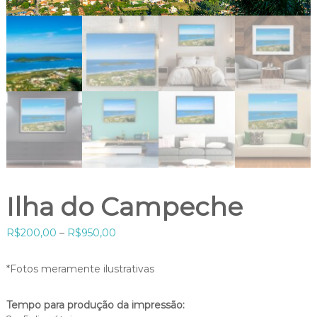
Ilha do Campeche
F
R$
200,00
–
R$
950,00
a
i
*Fotos meramente ilustrativas
x
a
Tempo para produção da impressão:
d