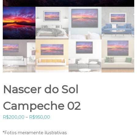
Nascer do Sol
Campeche 02
F
R$
200,00
–
R$
950,00
a
i
*Fotos meramente ilustrativas
x