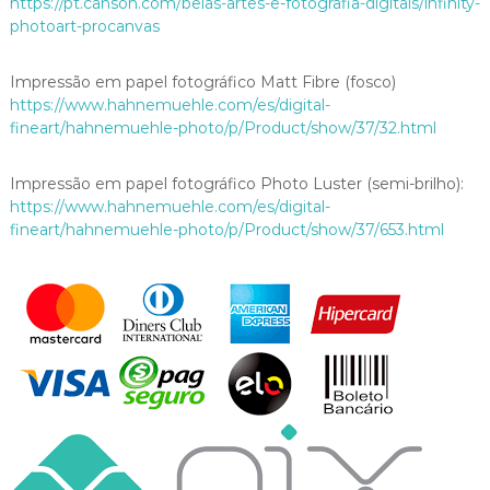
https://pt.canson.com/belas-artes-e-fotografia-digitais/infinity-
u
photoart-procanvas
a
n
Impressão em papel fotográfico Matt Fibre (fosco)
t
https://www.hahnemuehle.com/es/digital-
i
fineart/hahnemuehle-photo/p/Product/show/37/32.html
d
a
d
Impressão em papel fotográfico Photo Luster (semi-brilho):
e
https://www.hahnemuehle.com/es/digital-
fineart/hahnemuehle-photo/p/Product/show/37/653.html