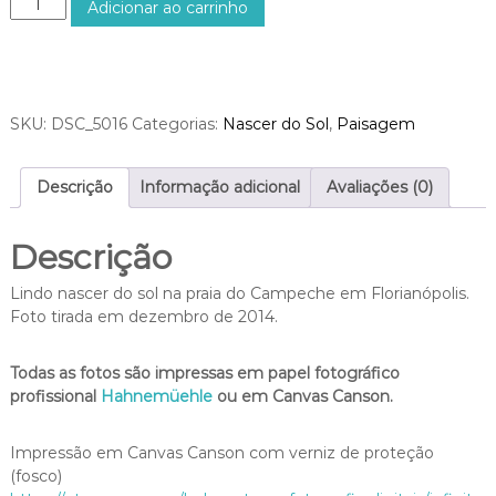
Adicionar ao carrinho
v
a
é
s
s
c
R
e
$
r
SKU:
DSC_5016
Categorias:
Nascer do Sol
,
Paisagem
9
d
5
o
0
S
Descrição
Informação adicional
Avaliações (0)
,
o
0
l
0
Descrição
C
a
Lindo nascer do sol na praia do Campeche em Florianópolis.
m
Foto tirada em dezembro de 2014.
p
e
c
Todas as fotos são impressas em papel fotográfico
h
profissional
Hahnemüehle
ou em Canvas Canson.
e
0
Impressão em Canvas Canson com verniz de proteção
2
(fosco)
q