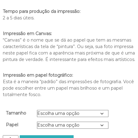
a
Tempo para produção da impressão:
d
2 a 5 dias úteis.
e
p
r
Impressão em Canvas:
e
“Canvas” é o nome que se dá ao papel que tem as mesmas
ç
características da tela de “pintura”. Ou seja, sua foto impressa
o
neste papel fica com a aparência mais próxima de que é uma
:
pintura de verdade. É interessante para efeitos mais artísticos.
R
$
Impressão em papel fotográfico:
2
Esta é a maneira “padrão” das impressões de fotografia. Você
0
pode escolher entre um papel mais brilhoso e um papel
0
totalmente fosco.
,
0
0
Tamanho
a
t
Papel
r
a
N