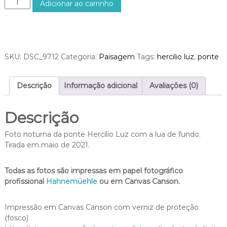
Adicionar ao carrinho
v
o
é
n
s
t
R
e
$
H
SKU:
DSC_9712
Categoria:
Paisagem
Tags:
hercilio luz
,
ponte
9
e
5
r
0
c
Descrição
Informação adicional
Avaliações (0)
,
í
0
l
0
Descrição
i
o
Foto noturna da ponte Hercílio Luz com a lua de fundo.
L
Tirada em maio de 2021.
u
z
c
Todas as fotos são impressas em papel fotográfico
o
profissional
Hahnemüehle
ou em Canvas Canson.
m
a
Impressão em Canvas Canson com verniz de proteção
L
(fosco)
u