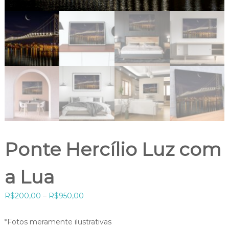
Ponte Hercílio Luz com
a Lua
F
R$
200,00
–
R$
950,00
a
i
*Fotos meramente ilustrativas
x