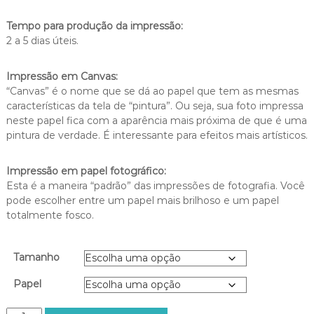
a
Tempo para produção da impressão:
d
2 a 5 dias úteis.
e
p
r
Impressão em Canvas:
e
“Canvas” é o nome que se dá ao papel que tem as mesmas
ç
características da tela de “pintura”. Ou seja, sua foto impressa
o
neste papel fica com a aparência mais próxima de que é uma
:
pintura de verdade. É interessante para efeitos mais artísticos.
R
$
Impressão em papel fotográfico:
2
Esta é a maneira “padrão” das impressões de fotografia. Você
0
pode escolher entre um papel mais brilhoso e um papel
0
totalmente fosco.
,
0
0
Tamanho
a
t
Papel
r
a
P