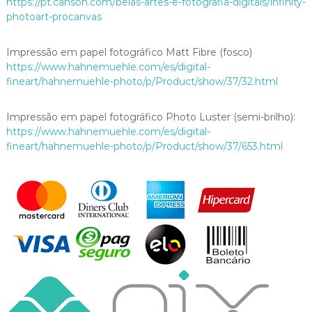
https://pt.canson.com/belas-artes-e-fotografia-digitais/infinity-
a
photoart-procanvas
q
u
Impressão em papel fotográfico Matt Fibre (fosco)
a
https://www.hahnemuehle.com/es/digital-
n
fineart/hahnemuehle-photo/p/Product/show/37/32.html
t
i
d
Impressão em papel fotográfico Photo Luster (semi-brilho):
a
https://www.hahnemuehle.com/es/digital-
d
fineart/hahnemuehle-photo/p/Product/show/37/653.html
e