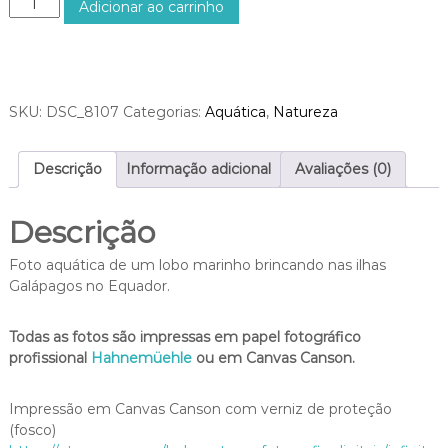
Adicionar ao carrinho
v
o
é
b
s
o
R
M
$
a
SKU:
DSC_8107
Categorias:
Aquática
,
Natureza
9
r
5
i
0
n
Descrição
Informação adicional
Avaliações (0)
,
h
0
o
0
Descrição
d
e
Foto aquática de um lobo marinho brincando nas ilhas
G
Galápagos no Equador.
a
l
á
Todas as fotos são impressas em papel fotográfico
p
profissional
Hahnemüehle
ou em Canvas Canson.
a
g
Impressão em Canvas Canson com verniz de proteção
o
(fosco)
s