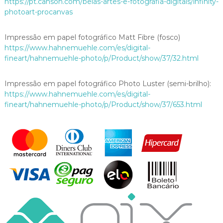
https://pt.canson.com/belas-artes-e-fotografia-digitais/infinity-
q
photoart-procanvas
u
a
Impressão em papel fotográfico Matt Fibre (fosco)
n
https://www.hahnemuehle.com/es/digital-
t
fineart/hahnemuehle-photo/p/Product/show/37/32.html
i
d
a
Impressão em papel fotográfico Photo Luster (semi-brilho):
d
https://www.hahnemuehle.com/es/digital-
e
fineart/hahnemuehle-photo/p/Product/show/37/653.html