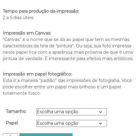
a
Tempo para produção da impressão:
d
2 a 5 dias úteis.
e
p
r
Impressão em Canvas:
e
“Canvas” é o nome que se dá ao papel que tem as mesmas
ç
características da tela de “pintura”. Ou seja, sua foto impressa
o
neste papel fica com a aparência mais próxima de que é uma
:
pintura de verdade. É interessante para efeitos mais artísticos.
R
$
Impressão em papel fotográfico:
2
Esta é a maneira “padrão” das impressões de fotografia. Você
0
pode escolher entre um papel mais brilhoso e um papel
0
totalmente fosco.
,
0
0
Tamanho
a
t
Papel
r
a
L