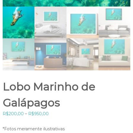
Lobo Marinho de
Galápagos
F
R$
200,00
–
R$
950,00
a
i
*Fotos meramente ilustrativas
x