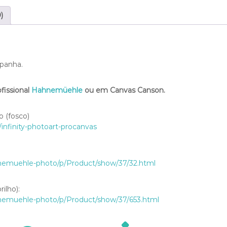
u
5
a
)
0
n
,
t
0
i
0
d
spanha.
a
d
e
fissional
Hahnemüehle
ou em Canvas Canson.
 (fosco)
/infinity-photoart-procanvas
hnemuehle-photo/p/Product/show/37/32.html
ilho):
hnemuehle-photo/p/Product/show/37/653.html