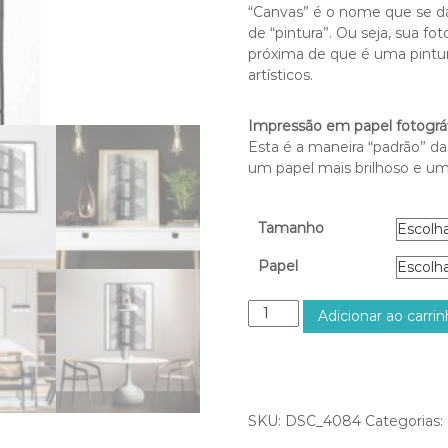
e
“Canvas” é o nome que se dá
ç
de “pintura”. Ou seja, sua f
o
próxima de que é uma pintur
:
artísticos.
R
$
Impressão em papel fotográf
2
Esta é a maneira “padrão” da
0
um papel mais brilhoso e um
0
,
0
Tamanho
0
a
Papel
t
r
E
Adicionar ao carri
a
s
v
c
é
a
s
d
R
a
SKU:
DSC_4084
Categorias:
$
q
9