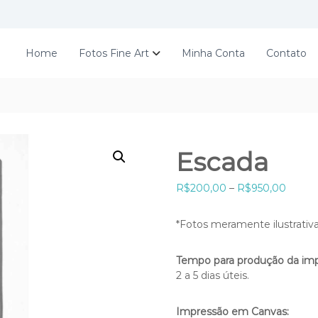
Home
Fotos Fine Art
Minha Conta
Contato
Escada
F
R$
200,00
–
R$
950,00
a
i
*Fotos meramente ilustrativ
x
a
Tempo para produção da imp
d
2 a 5 dias úteis.
e
p
r
Impressão em Canvas: