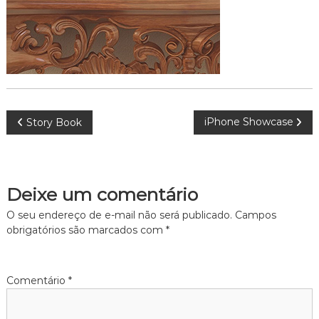
N
iPhone Showcase
Story Book
a
v
Deixe um comentário
e
O seu endereço de e-mail não será publicado.
Campos
obrigatórios são marcados com
*
g
a
Comentário
*
ç