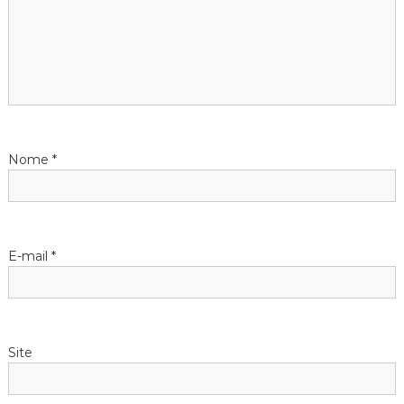
ã
o
d
e
Nome
*
P
o
E-mail
*
s
t
Site