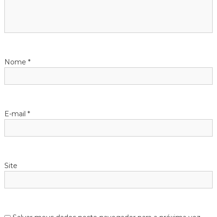
o
d
e
Nome
*
P
o
E-mail
*
s
t
Site