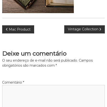
N
Vintage Collection
Mac Product
a
v
Deixe um comentário
e
O seu endereço de e-mail não será publicado.
Campos
obrigatórios são marcados com
*
g
a
Comentário
*
ç
ã