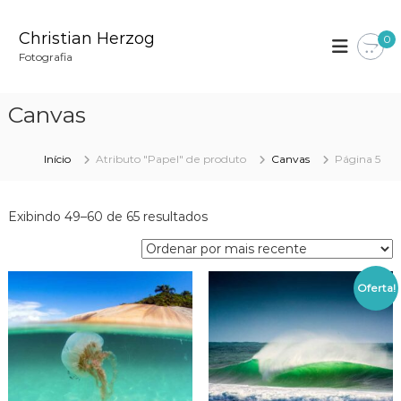
P
u
Christian Herzog
0
l
Fotografia
a
r
p
Canvas
a
r
a
Início
Atributo "Papel" de produto
Canvas
Página 5
o
c
o
C
Exibindo 49–60 de 65 resultados
n
l
t
a
e
s
Oferta!
ú
s
d
i
o
f
i
c
a